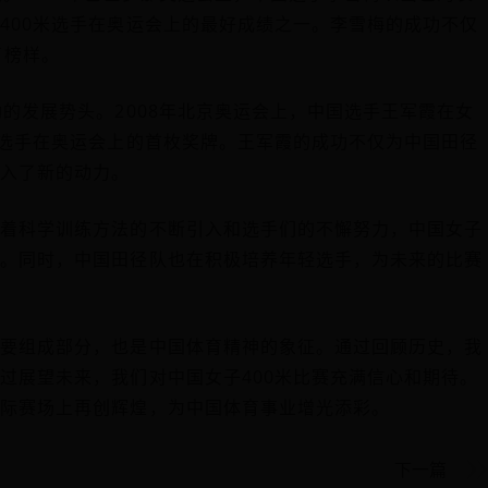
子400米选手在奥运会上的最好成绩之一。李雪梅的成功不仅
了榜样。
劲的发展势头。2008年北京奥运会上，中国选手王军霞在女
0米选手在奥运会上的首枚奖牌。王军霞的成功不仅为中国田径
注入了新的动力。
随着科学训练方法的不断引入和选手们的不懈努力，中国女子
绩。同时，中国田径队也在积极培养年轻选手，为未来的比赛
重要组成部分，也是中国体育精神的象征。通过回顾历史，我
通过展望未来，我们对中国女子400米比赛充满信心和期待。
国际赛场上再创辉煌，为中国体育事业增光添彩。
下一篇