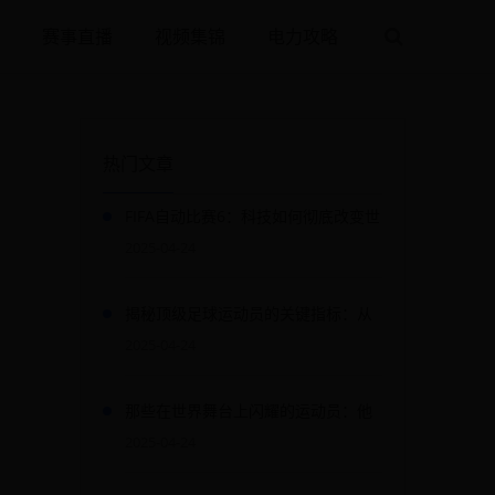
赛事直播
视频集锦
电力攻略
热门文章
FIFA自动比赛6：科技如何彻底改变世
界杯的裁判与比赛体验
2025-04-24
揭秘顶级足球运动员的关键指标：从
体能到战术意识的全面解析
2025-04-24
女
那些在世界舞台上闪耀的运动员：他
们的奖杯与传奇故事
2025-04-24