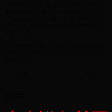
尽管未能夺冠，克罗地亚创造了队史最佳战绩。莫德
里奇荣膺世界杯金球奖，他的中场调度和领袖气质赢
得了全世界的尊重。而法国队则时隔20年再度登顶，
姆巴佩、格列兹曼等新一代球星正式接过了齐达内、
亨利的衣钵。
这一夜的莫斯科，有泪水，有欢呼，更有足球最纯粹
的感动。7月14日的决赛，注定成为世界杯历史上最经
典的战役之一。
上一篇
下一篇
相关文章