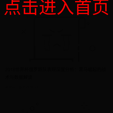
点击进入首页
2018世界杯俄罗斯队表现深度分析：黑马崛起的战
术与数据解读
4692
2025-06-24