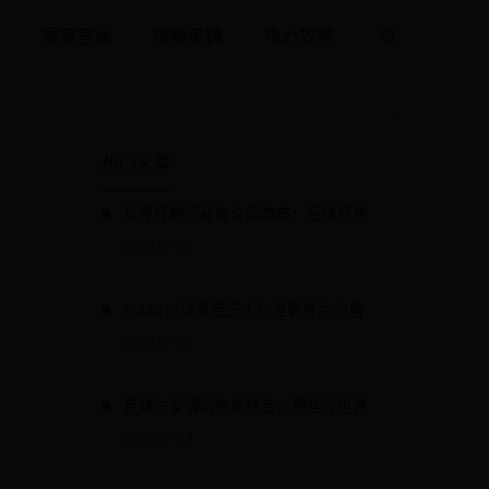
赛事直播
视频集锦
电力攻略
热门文章
世界杯期间秘鲁全国瘫痪：足球狂热
背后的社会现象
2025-04-25
FM2012球员经纪人在世界杯中的角
色与影响：揭秘幕后推手
2025-04-25
足球与爱情的完美结合：那些在世界
杯期间结婚的运动员图片集锦
2025-04-24