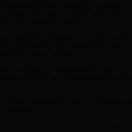
肌肉线条和稳健的动作控制，最终摘得桂冠。女子组比赛中，
赢得了评委和观众的一致好评，成功夺冠。团队组方面，一支
的表现，获得了全场最高分，问鼎冠军。
活方式，鼓励更多人加入到健身的行列中来。未来，他们还将
示自我、交流经验的平台。同时，比赛的成功举办也得到了赞
够吸引更多人关注健身，关注健康。
，更是一个集健身交流、产品展示和健康生活方式推广于一体
健康生活品牌纷纷登场，展示了最新的健身器材、营养补给品
验。
满，不仅得到了宝贵的实战经验，还结识了许多志同道合的朋
达人的精彩表现。
下一篇