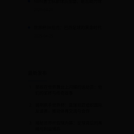
NBN勇士队新球员加盟，能否助力球
队在世界杯赛场再创辉煌？
2025-04-25
世界杯3R组合：巴西足球的黄金时代
与永恒传奇
2025-04-25
最新发布
那些在世界舞台上闪耀的运动员：他
们的奖杯与传奇故事
点
姚明携手世界杯：篮球巨匠组织国际
友谊赛，推动体育交流与合作
揭秘世界杯假球内幕：足球背后的黑
暗与利益博弈