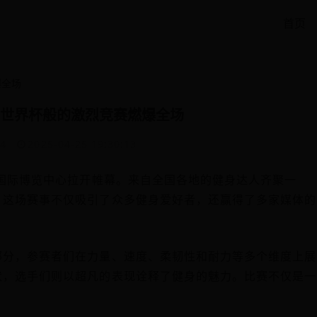
首页
爆全场
世界杯般的激烈竞赛燃爆全场
84
2025-04-25 19:30:13
新国际博览中心拉开帷幕。来自全国各地的健身达人齐聚一
。这场赛事不仅吸引了众多健身爱好者，还赢得了多家媒体的
部分，参赛者们在力量、速度、柔韧性和耐力等多个维度上展
伏，选手们则以超凡的表现诠释了健身的魅力。比赛不仅是一