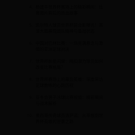
杨建平世界杯赛场上的精彩瞬间：比
赛图片背后的热血故事
凯尔特人球员世界杯前合影曝光！高
清大图展现团队精神与备战状态
中国对巴林比赛：一场充满悬念与激
情的亚洲足球对决
世界杯新星闪耀：隔扣潜力球员如何
改变比赛格局？
世界杯赛场上的幕后英雄：深度采访
足球教练的心路历程
亚冬会男子冰球比赛视频：精彩瞬间
与战术解析
墨西哥传奇球员洛萨诺：从草根到世
界杯英雄的逆袭之路