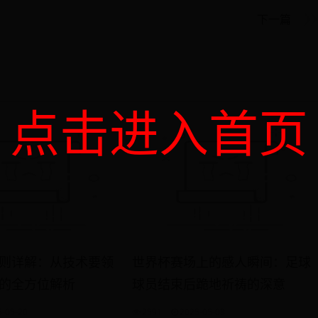
下一篇
点击进入首页
则详解：从技术要领
世界杯赛场上的感人瞬间：足球
的全方位解析
球员结束后跪地祈祷的深意
5-05-20
2591
2025-05-08