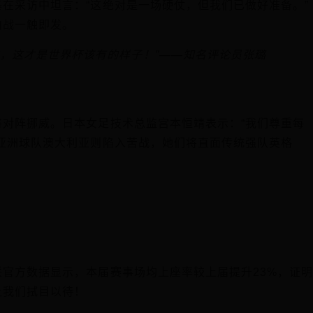
在采访中坦言：“这绝对是一场硬仗，但我们已做好准备。”
内战一触即发。
味，这才是世界杯该有的样子！”——知名评论员张璐
对阵挪威。日本女足技术总监宫本恒靖表示：“我们尊重每
亚洲球队澳大利亚则陷入苦战，她们将直面传统强队英格
官方数据显示，本届赛事场均上座率较上届提升23%，证
让我们拭目以待！