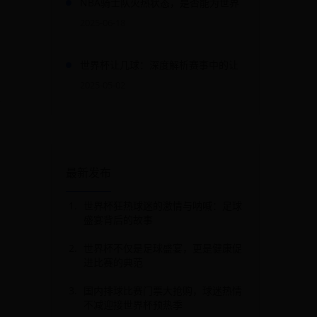
NBA骑士队火热状态，是否能为世界
杯前的篮球赛场带来新风向？
2025-06-18
世界杯让几球：深度解析赛事中的让
球策略与影响
2025-05-02
最新发布
世界杯狂热球迷的激情与呐喊：足球
盛宴背后的故事
世界杯不仅是足球盛宴，更是健康促
进比赛的典范
国内排球比赛门票大抢购，球迷热情
不减迎接世界杯预热季