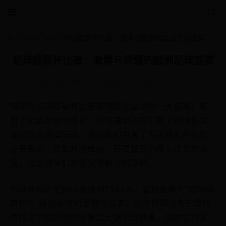
首页
>>
赛事直播
足球欧联杯比赛：激情与荣耀的欧洲足球盛宴
足球欧联杯比赛：激情与荣耀的欧洲足球盛宴
admin
352
2025-05-23 07:37:49
每年的足球欧联杯比赛都是欧洲足坛的一大盛事，吸
引了无数球迷的目光。这项赛事不仅汇聚了欧洲各国
顶尖的足球俱乐部，还为我们带来了无数精彩绝伦的
比赛瞬间。欧联杯的舞台，既是球员们展示技艺的战
场，也是球迷们感受足球魅力的圣地。
欧联杯的历史可以追溯到1971年，最初被称为“欧洲联
盟杯”。经过多年的发展与变革，如今的欧联杯已经成
为仅次于欧冠的欧洲第二大俱乐部赛事。虽然它的名