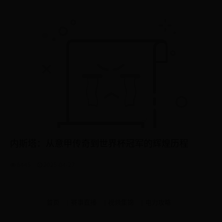
内斯塔：从意甲传奇到世界杯冠军的辉煌历程
6445
2025-04-27
首页
|
赛事直播
|
视频集锦
|
电力攻略