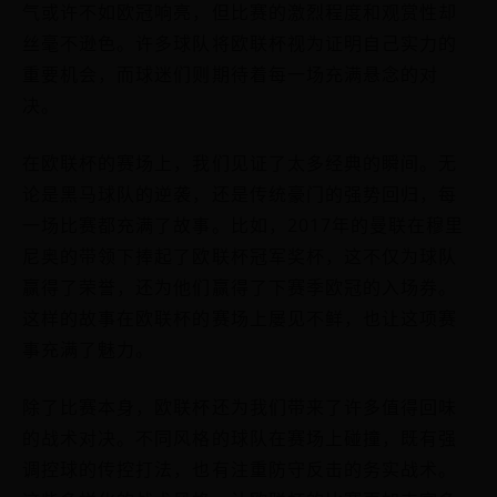
气或许不如欧冠响亮，但比赛的激烈程度和观赏性却
丝毫不逊色。许多球队将欧联杯视为证明自己实力的
重要机会，而球迷们则期待着每一场充满悬念的对
决。
在欧联杯的赛场上，我们见证了太多经典的瞬间。无
论是黑马球队的逆袭，还是传统豪门的强势回归，每
一场比赛都充满了故事。比如，2017年的曼联在穆里
尼奥的带领下捧起了欧联杯冠军奖杯，这不仅为球队
赢得了荣誉，还为他们赢得了下赛季欧冠的入场券。
这样的故事在欧联杯的赛场上屡见不鲜，也让这项赛
事充满了魅力。
除了比赛本身，欧联杯还为我们带来了许多值得回味
的战术对决。不同风格的球队在赛场上碰撞，既有强
调控球的传控打法，也有注重防守反击的务实战术。