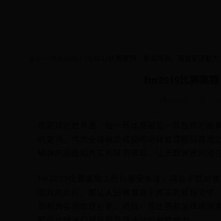
首页
>>
赛事直播
fm2019比赛集锦：重温经典，感受足球魅力
fm2019比赛
admin
52
在足球的世界里，每一场比赛都是一段独特的故事
的史诗。作为全球最受欢迎的足球管理模拟游戏之
精良的画面和真实的球员表现，让无数球迷沉浸
fm2019比赛集锦之所以备受关注，得益于其
观众的反应，都让人仿佛置身于真实的赛场之中。
画和真实的物理引擎，将每一场比赛都演绎得淋
都能让球迷们感受到足球运动的独特魅力。