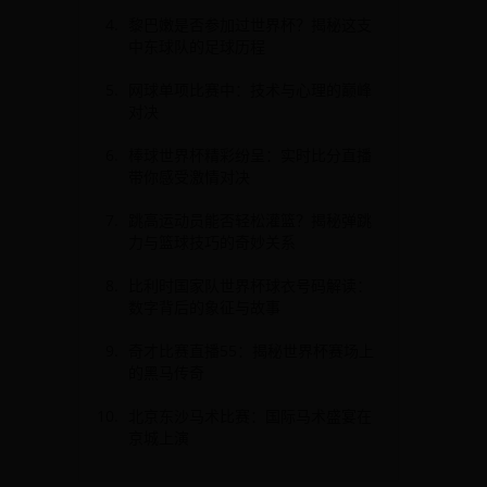
黎巴嫩是否参加过世界杯？揭秘这支
中东球队的足球历程
网球单项比赛中：技术与心理的巅峰
对决
棒球世界杯精彩纷呈：实时比分直播
带你感受激情对决
跳高运动员能否轻松灌篮？揭秘弹跳
力与篮球技巧的奇妙关系
比利时国家队世界杯球衣号码解读：
数字背后的象征与故事
奇才比赛直播55：揭秘世界杯赛场上
的黑马传奇
北京东沙马术比赛：国际马术盛宴在
京城上演