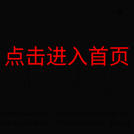
下一篇
点击进入首页
主题曲《Live It Up》
世界杯赛场上最帅的裁判：他们
史密斯背后的故事与赛
不仅是规则的守护者，更是足球
精神的象征