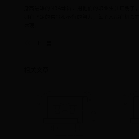
身高最矮的NBA球员，用他们的职业生涯证明了
拥有坚定的信念和不懈的努力，每个人都有机会
体现。
上一篇
相关文章