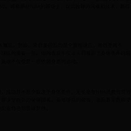
60。博格斯在NBA的赛场上，以其独特的风格和技术，赢得
令人瞩目。例如，来自美国队的某个最矮球员，虽然身高不
了球队的重要一员。他的表现不仅让人们看到了身体条件的局
，篮球不仅仅是一项依赖身高的运动。
，成功并不完全取决于身体条件。无论是在NBA还是在世
才是决定胜负的关键因素。最矮球员的故事，激励着无数热爱
够实现自己的篮球梦想。