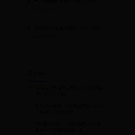
世界杯期间的夏令时调整：对比赛时
间和观众观赛体验的影响
2025-04-24
法国球员瓦勒里的崛起：从青训新星
到世界杯关键先生的传奇之路
2025-04-24
最新发布
青岛运动员闪耀世界杯：从足球到篮
球，家乡的骄傲
日本足球崛起：揭秘那些在国际足坛
取得成功的日本球员
FIFA自动比赛6：科技如何彻底改变
世界杯的裁判与比赛体验