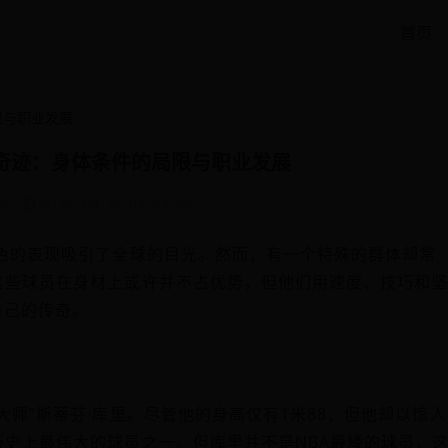
首页
限与职业发展
杯奇迹：身体条件的局限与职业发展
92
2025-04-25 04:29:56
出色的表现吸引了全球的目光。然而，有一个特殊的群体却常
这些球员在身材上或许并不占优势，但他们用速度、技巧和
自己的传奇。
大师”斯蒂芬·库里。尽管他的身高仅有1米88，但他却以惊人
历史上最伟大的球员之一。但库里并不是NBA最矮的球员，