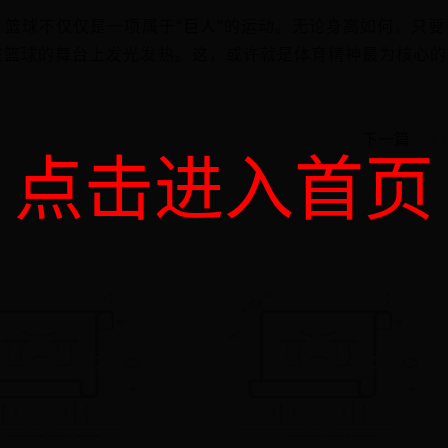
，篮球不仅仅是一项属于“巨人”的运动。无论身高如何，只要
在篮球的舞台上发光发热。这，或许就是体育精神最为核心的
下一篇
点击进入首页