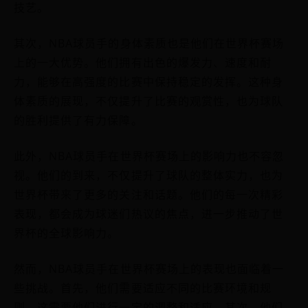
技艺。
其次，NBA球员手的身体素质也是他们在世界杯赛场
上的一大优势。他们拥有出色的爆发力、速度和耐
力，能够在高强度的比赛中保持稳定的发挥。这种身
体素质的展现，不仅提升了比赛的观赏性，也为球队
的胜利提供了有力保障。
此外，NBA球员手在世界杯赛场上的影响力也不容忽
视。他们的到来，不仅提升了球队的整体实力，也为
世界杯带来了更多的关注和话题。他们的每一次精彩
表现，都会成为球迷们热议的焦点，进一步推动了世
界杯的全球影响力。
然而，NBA球员手在世界杯赛场上的表现也面临着一
些挑战。首先，他们需要适应不同的比赛环境和规
则，这需要他们进行一定的调整和适应。其次，他们