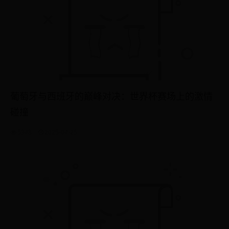
葡萄牙与西班牙的巅峰对决：世界杯赛场上的激情
碰撞
5348
2025-04-25