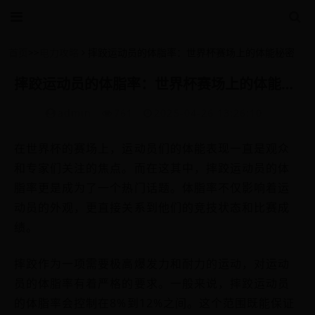
首页
>>
电力攻略
摔跤运动员的体脂率：世界杯赛场上的体能秘密
摔跤运动员的体脂率：世界杯赛场上的体能秘密
admin
761
2025-04-26 13:26:10
在世界杯的赛场上，运动员们的体能表现一直是观众
和专家们关注的焦点。而在这其中，摔跤运动员的体
脂率更是成为了一个热门话题。体脂率不仅影响着运
动员的外观，更直接关系到他们的竞技状态和比赛成
绩。
摔跤作为一项需要极高爆发力和耐力的运动，对运动
员的体脂率有着严格的要求。一般来说，摔跤运动员
的体脂率会控制在8%到12%之间。这个范围既能保证