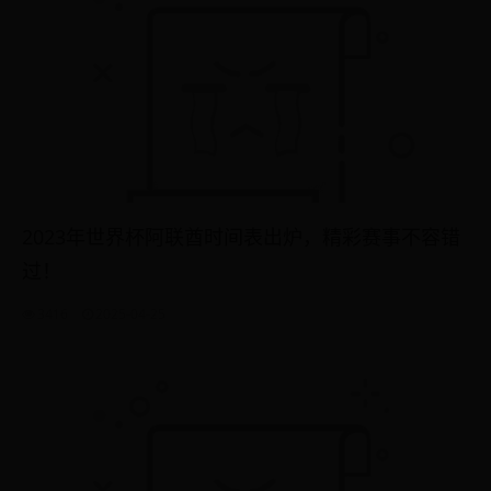
2023年世界杯阿联酋时间表出炉，精彩赛事不容错
过！
3416
2025-04-25