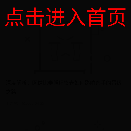
点击进入首页
深度解析：网球比赛循环签表如何影响选手的晋级
之路
3100
2025-04-25