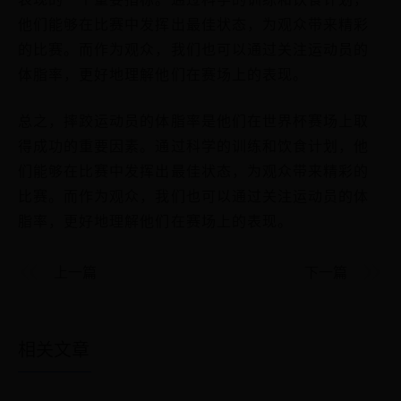
他们能够在比赛中发挥出最佳状态，为观众带来精彩
的比赛。而作为观众，我们也可以通过关注运动员的
体脂率，更好地理解他们在赛场上的表现。
总之，摔跤运动员的体脂率是他们在世界杯赛场上取
得成功的重要因素。通过科学的训练和饮食计划，他
们能够在比赛中发挥出最佳状态，为观众带来精彩的
比赛。而作为观众，我们也可以通过关注运动员的体
脂率，更好地理解他们在赛场上的表现。
上一篇
下一篇
相关文章