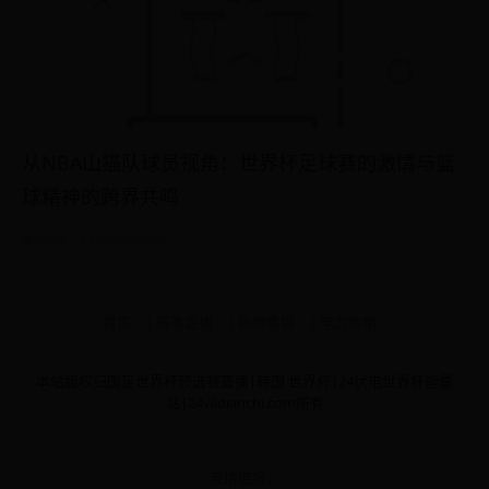
从NBA山猫队球员视角：世界杯足球赛的激情与篮
球精神的跨界共鸣
6908
2025-04-26
首页
|
赛事直播
|
视频集锦
|
电力攻略
本站版权归国足世界杯预选赛直播|韩国 世界杯|24伏电世界杯能量
站|24vlidianchi.com所有
友情链接：