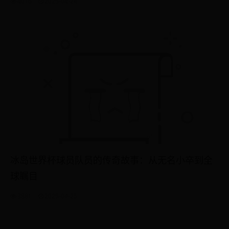
4016
2025-04-24
冰岛世界杯球员队员的传奇故事：从无名小卒到全
球瞩目
3881
2025-04-25